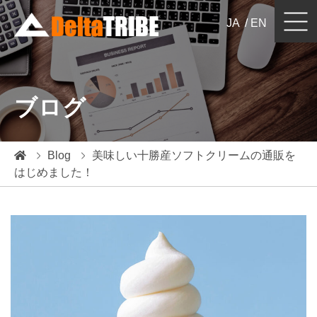
JA
EN
ホームページ制作
Website Design & Development
ブログ
日本向けローカライズ／バイリンガルサイト
Japan Localization / Billingual Website
ECサイト制作 / 運営コンサルティング
Blog
美味しい十勝産ソフトクリームの通販を
e-Commerce
はじめました！
ウェブ・デジタルマーケティング
Digital / Web Marketing
システム開発
System Development
実績紹介
Portfolio
ブログ