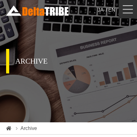
JA
EN
ホームページ制作
Website Design & Development
日本向けローカライズ／バイリンガルサイト
Japan Localization / Billingual Website
ARCHIVE
ECサイト制作 / 運営コンサルティング
e-Commerce
ウェブ・デジタルマーケティング
Digital / Web Marketing
システム開発
System Development
実績紹介
Portfolio
Archive
ブログ