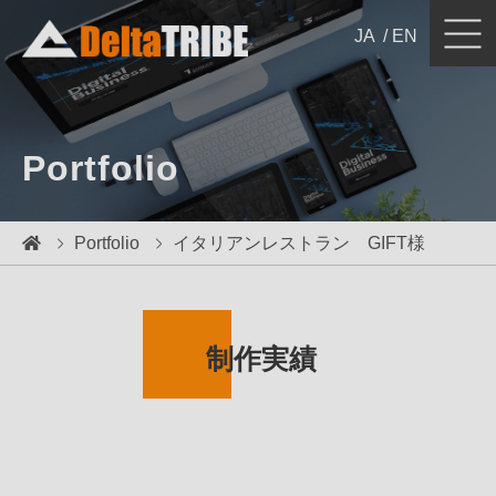
JA
EN
ホームページ制作
Website Design & Development
Portfolio
日本向けローカライズ／バイリンガルサイト
Japan Localization / Billingual Website
ECサイト制作 / 運営コンサルティング
Portfolio
イタリアンレストラン GIFT様
e-Commerce
ウェブ・デジタルマーケティング
Digital / Web Marketing
システム開発
制作実績
System Development
実績紹介
Portfolio
ブログ